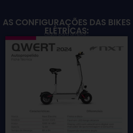
AS CONFIGURAÇÕES DAS BIKES
ELÉTRICAS:
Clique para ampliar...