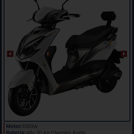
1000W
Motor:
48v 20 AH Chumbo Ácido
Bateria: