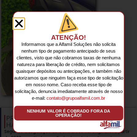
ATENÇÃO!
Informamos que a Alfamil Soluções não solicita
nenhum tipo de pagamento antecipado de seus
clientes, visto que não cobramos taxas de nenhuma
natureza para liberação de crédito, nem solicitamos
quaisquer depósitos ou antecipações, e também não
autorizamos que ninguém faça esse tipo de solicitação
em nosso nome. Caso receba esse tipo de
solicitação, denuncia imediatamente através de nosso
e-mail:
contato@grupoalfamil.com.br
NENHUM VALOR É COBRADO FORA DA
OPERAÇÃO!
PRECISA OU NÃO DE CARTEIRA DE
HABILITAÇÃO?
Segundo a Legislação do Contran: só vai exigir CNH a partir